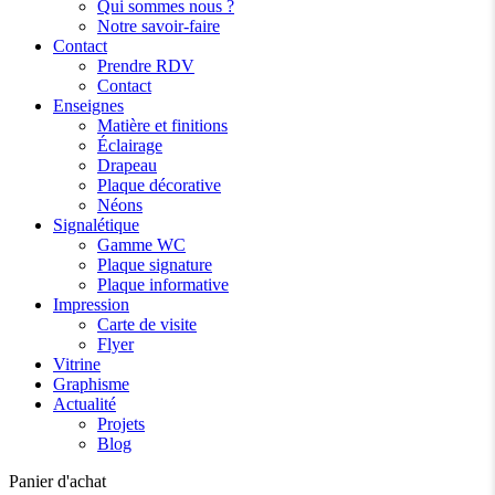
Qui sommes nous ?
Notre savoir-faire
Contact
Prendre RDV
Contact
Enseignes
Matière et finitions
Éclairage
Drapeau
Plaque décorative
Néons
Signalétique
Gamme WC
Plaque signature
Plaque informative
Impression
Carte de visite
Flyer
Vitrine
Graphisme
Actualité
Projets
Blog
Panier d'achat